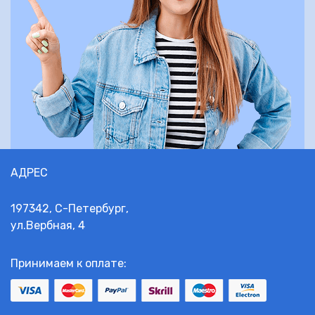
АДРЕС
197342, С-Петербург,
ул.Вербная, 4
Принимаем к оплате: