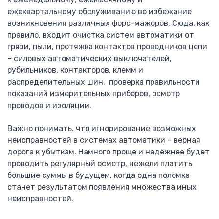
Настенные
ежеквартальному обслуживанию во избежание
Взрывозащищенные
возникновения различных форс-мажоров. Сюда, как
Телекоммуникационные
правило, входит очистка систем автоматики от
Allen-Bradley
грязи, пыли, протяжка контактов проводников цепи
– силовых автоматических выключателей,
ПЛК Allen Bradley
рубильников, контакторов, клемм и
Преобразователи частоты Allen Bradley PowerFlex
распределительных шин, проверка правильности
ABB
показаний измерительных приборов, осмотр
Блок управления АВР ATS021
проводов и изоляции.
Блок управления АВР ATS022
Устройство плавного пуска
Важно понимать, что игнорирование возможных
Рубильники
неисправностей в системах автоматики – верная
Реверсивные рубильники
дорога к убыткам. Намного проще и надёжнее будет
Разъеденители
проводить регулярный осмотр, нежели платить
Силовые автоматы Emax
большие суммы в будущем, когда одна поломка
Силовые автоматы Tmax
станет результатом появления множества иных
Мотор автоматы MS
неисправностей.
Модульные автоматы S200
Дифференциальные автоматы и УЗО