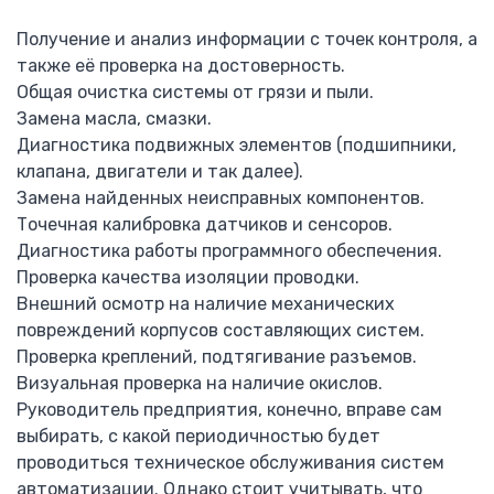
C120N
Получение и анализ информации с точек контроля, а
iC60N
также её проверка на достоверность.
iK60
Общая очистка системы от грязи и пыли.
Дифференциальный автомат DPN
Замена масла, смазки.
Tesys D
Диагностика подвижных элементов (подшипники,
Tesys E
клапана, двигатели и так далее).
iCT
Замена найденных неисправных компонентов.
Программирование логических контроллеров
Точечная калибровка датчиков и сенсоров.
SIEMENS
Диагностика работы программного обеспечения.
LOGO
Проверка качества изоляции проводки.
Siemens SIMATIC S7-200
Внешний осмотр на наличие механических
Siemens SIMATIC S7-300
повреждений корпусов составляющих систем.
Проверка креплений, подтягивание разъемов.
Документация
Визуальная проверка на наличие окислов.
Наши объекты
Руководитель предприятия, конечно, вправе сам
Распродажа
выбирать, с какой периодичностью будет
Контакты
проводиться техническое обслуживания систем
автоматизации. Однако стоит учитывать, что