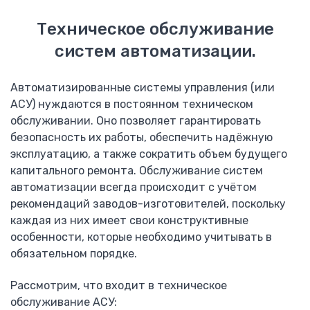
Модульные контакторы ESB
Техническое обслуживание
Контакторы А
Реле, таймеры, контроля
систем автоматизации.
Управление и сигнализация
GESTRA
Автоматизированные системы управления (или
Датчики уровня NRG
АСУ) нуждаются в постоянном техническом
Датчики проводимости LRG
обслуживании. Оно позволяет гарантировать
Контроллеры и терминалы
безопасность их работы, обеспечить надёжную
Клапана непрерывной продувки BAE
эксплуатацию, а также сократить объем будущего
Клапана периодической продувки MPA
капитального ремонта. Обслуживание систем
Клапана регулирующие ZK
автоматизации всегда происходит с учётом
рекомендаций заводов-изготовителей, поскольку
Schneider-Electric
каждая из них имеет свои конструктивные
Контроллеры
особенности, которые необходимо учитывать в
Преобразователи частоты Altivar
обязательном порядке.
Устройства плавного пуска Altistart
Выключатель нагрузки iSW
Рассмотрим, что входит в техническое
Выключатель EasyPact
обслуживание АСУ:
GV2