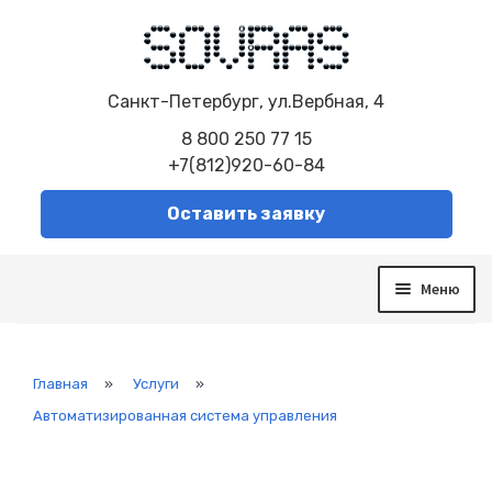
Санкт-Петербург, ул.Вербная, 4
8 800 250 77 15
+7(812)920-60-84
Оставить заявку
Меню
О компании
Услуги
Сборка электрощитов
Главная
»
Услуги
»
Автоматизированная система управления
Автоматизированная система управления
Модернизация систем
Диспетчеризация
Система контроля и управления SCADA