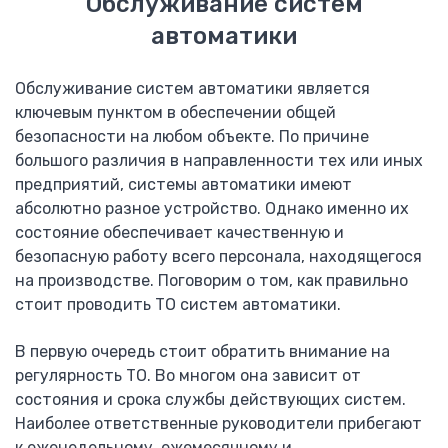
Обслуживание систем
F1000
E1000
автоматики
E2000
E2000T6 (15-710кВт) 690В
Обслуживание систем автоматики является
HFR1000 (15 — 315 кВт)
ключевым пунктом в обеспечении общей
HFR-2000 (15-500кВт)
безопасности на любом объекте. По причине
Входной дроссель ACL
большого различия в направленности тех или иных
Выходной дроссель OCL
предприятий, системы автоматики имеют
Тормозные модули и резисторы
абсолютно разное устройство. Однако именно их
Преобразователи частоты Hyundai
состояние обеспечивает качественную и
Hyundai N100
безопасную работу всего персонала, находящегося
Hyundai N300
на производстве. Поговорим о том, как правильно
Hyundai N700
стоит проводить ТО систем автоматики.
Hyundai N5000
ПРОВЕНТО
В первую очередь стоит обратить внимание на
регулярность ТО. Во многом она зависит от
Напольные корпуса
состояния и срока службы действующих систем.
Пульты управления
Наиболее ответственные руководители прибегают
Шкафы Провенто
к еженедельному, ежемесячному и