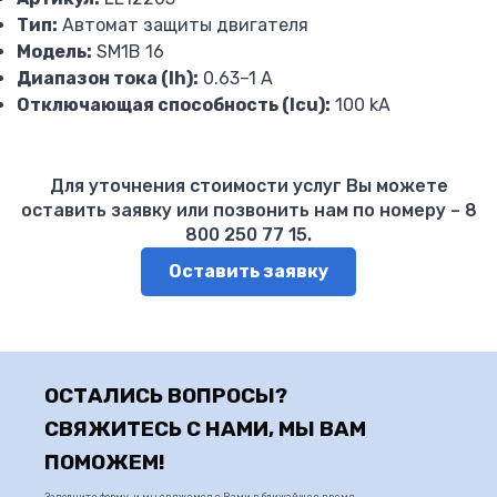
Тип:
Автомат защиты двигателя
Lovato Electric
Модель:
SM1B 16
Приборы измерительные модульные DMK
Диапазон тока (Ih):
0.63–1 A
Приборы измерительные панельные DMK
Отключающая способность (Icu):
100 kA
Трансформаторы тока DM…T
Мультиметры модульные DMK
Мультиметры панельные DMK
Для уточнения стоимости услуг Вы можете
Автоматический переключатель ALT
оставить заявку или позвонить нам по номеру – 8
Регулятор реактивной мощности DCR
800 250 77 15.
Зарядные устройства BCE
Оставить заявку
Блок управления дизель-генератором RGAM
Преобразователь частоты Lovato
Устройство плавного пуска
Автоматы защиты двигателя SM
Контаторы BF
ОСТАЛИСЬ ВОПРОСЫ?
Тепловые реле RF
СВЯЖИТЕСЬ С НАМИ, МЫ ВАМ
Преобразователи частоты ERMAN
ПОМОЖЕМ!
Преобразователи частоты EuraDrives