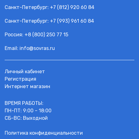
Модульные контакторы ESB
Санкт-Петербург:
+7 (812) 920 60 84
Контакторы А
Реле, таймеры, контроля
Санкт-Петербург:
+7 (993) 961 60 84
Управление и сигнализация
Россия: +
8 (800) 250 77 15
GESTRA
Датчики уровня NRG
Email:
info@sovras.ru
Датчики проводимости LRG
Контроллеры и терминалы
Клапана непрерывной продувки BAE
Личный кабинет
Клапана периодической продувки MPA
Регистрация
Клапана регулирующие ZK
Интернет магазин
Schneider-Electric
Контроллеры
ВРЕМЯ РАБОТЫ:
Преобразователи частоты Altivar
ПН-ПТ: 9:00 – 18:00
Устройства плавного пуска Altistart
СБ-ВС: Выходной
Выключатель нагрузки iSW
Выключатель EasyPact
Политика конфиденциальности
GV2