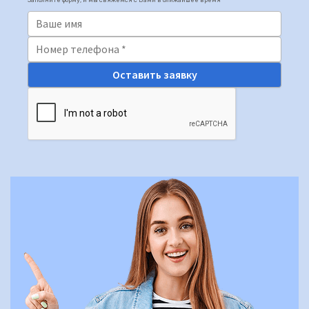
F1000
Заполните форму, и мы свяжемся с Вами в ближайшее время
E1000
E2000
E2000T6 (15-710кВт) 690В
HFR1000 (15 — 315 кВт)
HFR-2000 (15-500кВт)
Входной дроссель ACL
Выходной дроссель OCL
Тормозные модули и резисторы
Преобразователи частоты Hyundai
Hyundai N100
Hyundai N300
Hyundai N700
Hyundai N5000
ПРОВЕНТО
Напольные корпуса
Пульты управления
Шкафы Провенто