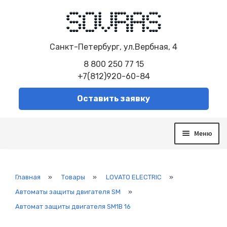
Санкт-Петербург, ул.Вербная, 4
8 800 250 77 15
+7(812)920-60-84
Оставить заявку
Меню
О компании
Услуги
Сборка электрощитов
Главная
»
Товары
»
LOVATO ELECTRIC
»
Автоматизированная система управления
Автоматы защиты двигателя SM
»
Модернизация систем
Автомат защиты двигателя SM1B 16
Диспетчеризация
Система контроля и управления SCADA