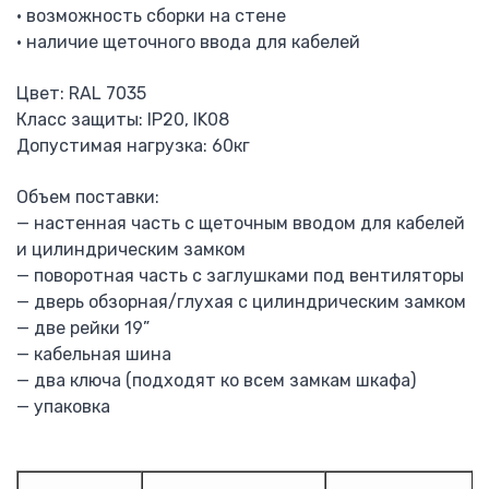
• возможность сборки на стене
Lovato Electric
• наличие щеточного ввода для кабелей
Приборы измерительные модульные DMK
Приборы измерительные панельные DMK
Цвет: RAL 7035
Трансформаторы тока DM…T
Класс защиты: IP20, IK08
Мультиметры модульные DMK
Допустимая нагрузка: 60кг
Мультиметры панельные DMK
Автоматический переключатель ALT
Объем поставки:
Регулятор реактивной мощности DCR
— настенная часть с щеточным вводом для кабелей
Зарядные устройства BCE
и цилиндрическим замком
Блок управления дизель-генератором RGAM
— поворотная часть с заглушками под вентиляторы
Преобразователь частоты Lovato
— дверь обзорная/глухая с цилиндрическим замком
Устройство плавного пуска
— две рейки 19”
Автоматы защиты двигателя SM
— кабельная шина
Контаторы BF
— два ключа (подходят ко всем замкам шкафа)
Тепловые реле RF
— упаковка
Преобразователи частоты ERMAN
Преобразователи частоты EuraDrives