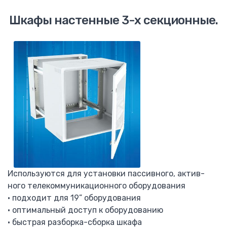
Визуализация котельных
Шкафы настенные 3-х секционные.
Программирование контроллеров
Электромонтажные работы
Установка электрощита
Каталог
Mitsubishi Electric
ПЛК Alpha
ПЛК FX
Панели оператора GOT
FR-D 700-SC
F-D740
FR-A740
F-F740
Используются для установки пассивного, актив-
FR-F746
ного телекоммуникационного оборудования
Автоматические выключатели F, AE
• подходит для 19” оборудования
Тепловые реле TH-N
• оптимальный доступ к оборудованию
Контактор MS-N
• быстрая разборка-сборка шкафа
Преобразователь частоты F-A840