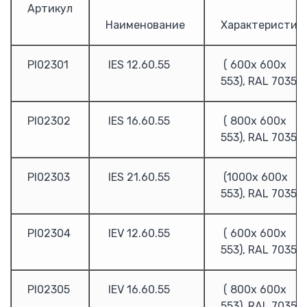
F1000
Артикул
E1000
Наименование
Характеристик
E2000
E2000T6 (15-710кВт) 690В
PI02301
IES 12.60.55
( 600х 600х
HFR1000 (15 — 315 кВт)
553), RAL 7035
HFR-2000 (15-500кВт)
Входной дроссель ACL
Выходной дроссель OCL
PI02302
IES 16.60.55
( 800х 600х
Тормозные модули и резисторы
553), RAL 7035
Преобразователи частоты Hyundai
Hyundai N100
PI02303
IES 21.60.55
(1000х 600х
Hyundai N300
553), RAL 7035
Hyundai N700
Hyundai N5000
PI02304
IEV 12.60.55
( 600х 600х
ПРОВЕНТО
553), RAL 7035
Напольные корпуса
Пульты управления
PI02305
IEV 16.60.55
( 800х 600х
Шкафы Провенто
553), RAL 7035