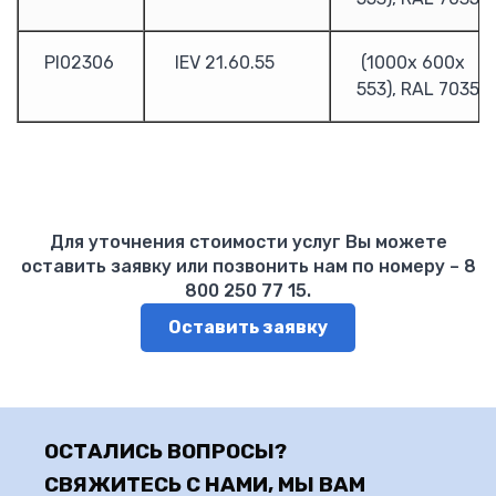
Настенные
Взрывозащищенные
PI02306
IEV 21.60.55
(1000х 600х
Телекоммуникационные
553), RAL 7035
Allen-Bradley
ПЛК Allen Bradley
Преобразователи частоты Allen Bradley PowerFlex
ABB
Блок управления АВР ATS021
Для уточнения стоимости услуг Вы можете
Блок управления АВР ATS022
оставить заявку или позвонить нам по номеру – 8
Устройство плавного пуска
800 250 77 15.
Рубильники
Оставить заявку
Реверсивные рубильники
Разъеденители
Силовые автоматы Emax
Силовые автоматы Tmax
Мотор автоматы MS
ОСТАЛИСЬ ВОПРОСЫ?
Модульные автоматы S200
СВЯЖИТЕСЬ С НАМИ, МЫ ВАМ
Дифференциальные автоматы и УЗО