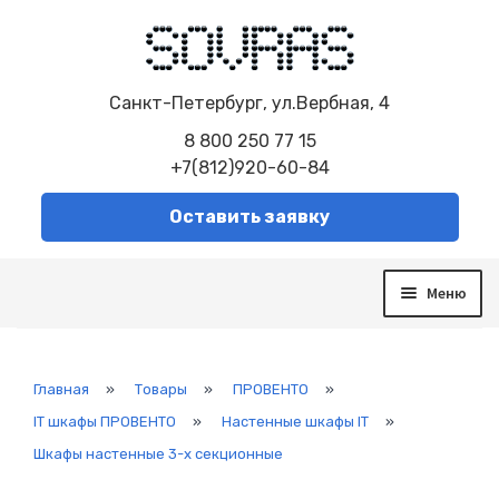
Санкт-Петербург, ул.Вербная, 4
8 800 250 77 15
+7(812)920-60-84
Оставить заявку
Меню
О компании
Услуги
Сборка электрощитов
Главная
»
Товары
»
ПРОВЕНТО
»
Автоматизированная система управления
IT шкафы ПРОВЕНТО
»
Настенные шкафы IT
»
Модернизация систем
Шкафы настенные 3-х секционные
Диспетчеризация
Система контроля и управления SCADA