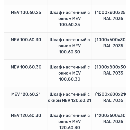
Модульные контакторы ESB
Контакторы А
MEV 100.60.25
Шкаф настенный с
(1000х600х250)
окном MEV
RAL 7035
Реле, таймеры, контроля
100.60.25
Управление и сигнализация
GESTRA
MEV 100.60.30
Шкаф настенный с
(1000х600х300)
Датчики уровня NRG
окном MEV
RAL 7035
Датчики проводимости LRG
100.60.30
Контроллеры и терминалы
Клапана непрерывной продувки BAE
MEV 100.80.30
Шкаф настенный с
(1000х800х300)
Клапана периодической продувки MPA
окном MEV
RAL 7035
Клапана регулирующие ZK
100.80.30
Schneider-Electric
Контроллеры
MEV 120.60.21
Шкаф настенный с
(1200х600х210)
окном MEV 120.60.21
RAL 7035
Преобразователи частоты Altivar
Устройства плавного пуска Altistart
Выключатель нагрузки iSW
MEV 120.60.30
Шкаф настенный с
(1200х600х300)
окном MEV
RAL 7035
Выключатель EasyPact
120.60.30
GV2