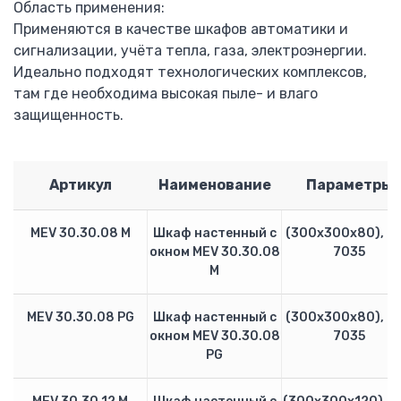
Область применения:
Lovato Electric
Применяются в качестве шкафов автоматики и
Приборы измерительные модульные DMK
сигнализации, учёта тепла, газа, электроэнергии.
Приборы измерительные панельные DMK
Идеально подходят технологических комплексов,
Трансформаторы тока DM…T
там где необходима высокая пыле- и влаго
Мультиметры модульные DMK
защищенность.
Мультиметры панельные DMK
Автоматический переключатель ALT
Регулятор реактивной мощности DCR
Артикул
Наименование
Параметры
Зарядные устройства BCE
Блок управления дизель-генератором RGAM
MEV 30.30.08 M
Шкаф настенный с
(300х300х80), R
Преобразователь частоты Lovato
окном MEV 30.30.08
7035
Устройство плавного пуска
M
Автоматы защиты двигателя SM
Контаторы BF
MEV 30.30.08 PG
Шкаф настенный с
(300х300х80), R
Тепловые реле RF
окном MEV 30.30.08
7035
Преобразователи частоты ERMAN
PG
Преобразователи частоты EuraDrives