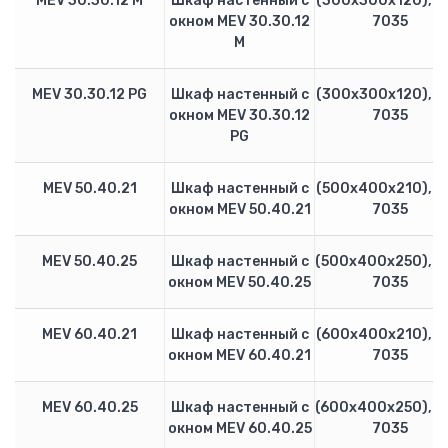
F1000
MEV 30.30.12 M
Шкаф настенный с
(300х300х120), R
окном MEV 30.30.12
7035
E1000
M
E2000
E2000T6 (15-710кВт) 690В
MEV 30.30.12 PG
Шкаф настенный с
(300х300х120), R
HFR1000 (15 — 315 кВт)
окном MEV 30.30.12
7035
HFR-2000 (15-500кВт)
PG
Входной дроссель ACL
Выходной дроссель OCL
MEV 50.40.21
Шкаф настенный с
(500х400х210), R
Тормозные модули и резисторы
окном MEV 50.40.21
7035
Преобразователи частоты Hyundai
Hyundai N100
MEV 50.40.25
Шкаф настенный с
(500х400х250), R
Hyundai N300
окном MEV 50.40.25
7035
Hyundai N700
Hyundai N5000
MEV 60.40.21
Шкаф настенный с
(600х400х210), R
ПРОВЕНТО
окном MEV 60.40.21
7035
Напольные корпуса
Пульты управления
MEV 60.40.25
Шкаф настенный с
(600х400х250), R
Шкафы Провенто
окном MEV 60.40.25
7035