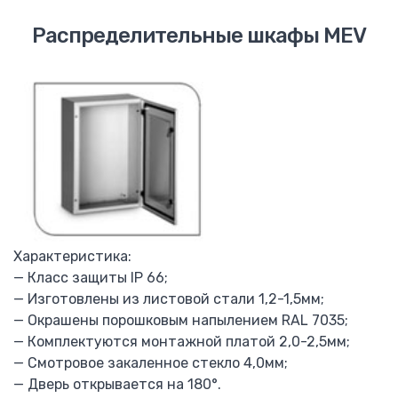
Визуализация котельных
Распределительные шкафы MEV
Программирование контроллеров
Электромонтажные работы
Установка электрощита
Каталог
Mitsubishi Electric
ПЛК Alpha
ПЛК FX
Панели оператора GOT
FR-D 700-SC
F-D740
Характеристика:
FR-A740
— Класс защиты IP 66;
F-F740
— Изготовлены из листовой стали 1,2-1,5мм;
FR-F746
— Окрашены порошковым напылением RAL 7035;
Автоматические выключатели F, AE
— Комплектуются монтажной платой 2,0-2,5мм;
Тепловые реле TH-N
— Смотровое закаленное стекло 4,0мм;
Контактор MS-N
— Дверь открывается на 180°.
Преобразователь частоты F-A840