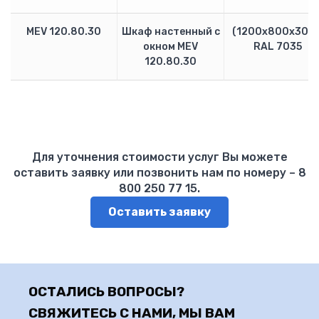
C120N
MEV 120.80.30
Шкаф настенный с
(1200х800х300)
iC60N
окном MEV
RAL 7035
iK60
120.80.30
Дифференциальный автомат DPN
Tesys D
Tesys E
iCT
Программирование логических контроллеров
SIEMENS
Для уточнения стоимости услуг Вы можете
оставить заявку или позвонить нам по номеру – 8
LOGO
800 250 77 15.
Siemens SIMATIC S7-200
Siemens SIMATIC S7-300
Оставить заявку
Документация
Наши объекты
Распродажа
Контакты
ОСТАЛИСЬ ВОПРОСЫ?
СВЯЖИТЕСЬ С НАМИ, МЫ ВАМ