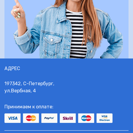
АДРЕС
197342, С-Петербург,
ул.Вербная, 4
Принимаем к оплате: