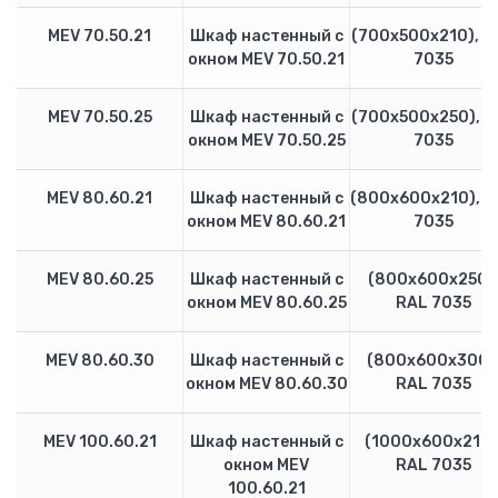
Настенные
Взрывозащищенные
MEV 70.50.21
Шкаф настенный с
(700х500х210), R
окном MEV 70.50.21
7035
Телекоммуникационные
Allen-Bradley
MEV 70.50.25
Шкаф настенный с
(700х500х250), R
ПЛК Allen Bradley
окном MEV 70.50.25
7035
Преобразователи частоты Allen Bradley PowerFlex
ABB
MEV 80.60.21
Шкаф настенный с
(800х600х210), R
окном MEV 80.60.21
7035
Блок управления АВР ATS021
Блок управления АВР ATS022
Устройство плавного пуска
MEV 80.60.25
Шкаф настенный с
(800х600х250)
окном MEV 80.60.25
RAL 7035
Рубильники
Реверсивные рубильники
Разъеденители
MEV 80.60.30
Шкаф настенный с
(800х600х300)
Силовые автоматы Emax
окном MEV 80.60.30
RAL 7035
Силовые автоматы Tmax
Мотор автоматы MS
MEV 100.60.21
Шкаф настенный с
(1000х600х210)
Модульные автоматы S200
окном MEV
RAL 7035
100.60.21
Дифференциальные автоматы и УЗО