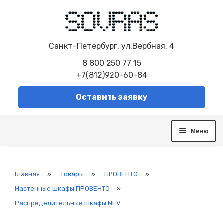
Санкт-Петербург, ул.Вербная, 4
8 800 250 77 15
+7(812)920-60-84
Оставить заявку
Меню
О компании
Услуги
Сборка электрощитов
Главная
»
Товары
»
ПРОВЕНТО
»
Автоматизированная система управления
Настенные шкафы ПРОВЕНТО
»
Модернизация систем
Распределительные шкафы MEV
Диспетчеризация
Система контроля и управления SCADA