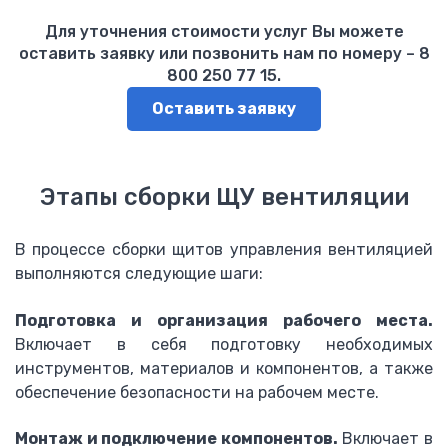
Модульные контакторы ESB
Для уточнения стоимости услуг Вы можете
Контакторы А
оставить заявку или позвонить нам по номеру – 8
Реле, таймеры, контроля
800 250 77 15.
Управление и сигнализация
Оставить заявку
GESTRA
Датчики уровня NRG
Датчики проводимости LRG
Этапы сборки ЩУ вентиляции
Контроллеры и терминалы
Клапана непрерывной продувки BAE
Клапана периодической продувки MPA
В процессе сборки щитов управления вентиляцией
Клапана регулирующие ZK
выполняются следующие шаги:
Schneider-Electric
Подготовка и организация рабочего места.
Контроллеры
Включает в себя подготовку необходимых
Преобразователи частоты Altivar
инструментов, материалов и компонентов, а также
Устройства плавного пуска Altistart
обеспечение безопасности на рабочем месте.
Выключатель нагрузки iSW
Выключатель EasyPact
Монтаж и подключение компонентов.
Включает в
GV2