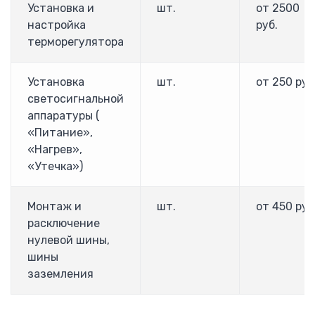
Настенные
Установка и
шт.
от 2500
Взрывозащищенные
настройка
руб.
Телекоммуникационные
терморегулятора
Allen-Bradley
Установка
шт.
от 250 руб
ПЛК Allen Bradley
светосигнальной
Преобразователи частоты Allen Bradley PowerFlex
аппаратуры (
ABB
«Питание»,
Блок управления АВР ATS021
«Нагрев»,
Блок управления АВР ATS022
«Утечка»)
Устройство плавного пуска
Рубильники
Монтаж и
шт.
от 450 руб
Реверсивные рубильники
расключение
Разъеденители
нулевой шины,
Силовые автоматы Emax
шины
Силовые автоматы Tmax
заземления
Мотор автоматы MS
Модульные автоматы S200
Дифференциальные автоматы и УЗО