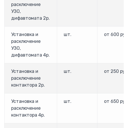
F1000
расключение
E1000
УЗО,
E2000
дифавтомата 2р.
E2000T6 (15-710кВт) 690В
HFR1000 (15 — 315 кВт)
HFR-2000 (15-500кВт)
Установка и
шт.
от 600 руб
Входной дроссель ACL
расключение
Выходной дроссель OCL
УЗО,
Тормозные модули и резисторы
дифавтомата 4р.
Преобразователи частоты Hyundai
Установка и
шт.
от 250 руб
Hyundai N100
расключение
Hyundai N300
контактора 2р.
Hyundai N700
Hyundai N5000
ПРОВЕНТО
Установка и
шт.
от 650 руб
расключение
Напольные корпуса
контактора 4р.
Пульты управления
Шкафы Провенто