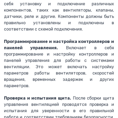
себя установку и подключение различных
C120N
компонентов, таких как вентиляторы, клапаны,
iC60N
датчики, реле и другие. Компоненты должны быть
iK60
правильно установлены и подключены в
Дифференциальный автомат DPN
соответствии с схемой подключения.
Tesys D
Tesys E
Программирование и настройка контроллеров и
iCT
панелей управления.
Включает в себя
Программирование логических контроллеров
программирование и настройку контроллеров и
SIEMENS
панелей управления для работы с системами
LOGO
вентиляции. Это может включать настройку
Siemens SIMATIC S7-200
параметров работы вентиляторов, скоростей
Siemens SIMATIC S7-300
вращения, временных задержек и других
параметров.
Документация
Наши объекты
Проверка и испытания щита.
После сборки щита
Распродажа
управления вентиляцией проводятся проверка и
Контакты
испытания для уверенности в его правильной
работе и соответствии требованиям безопасности.