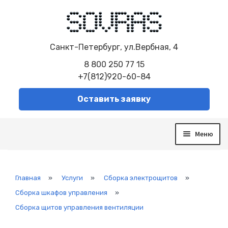
Санкт-Петербург, ул.Вербная, 4
8 800 250 77 15
+7(812)920-60-84
Оставить заявку
Меню
О компании
Услуги
Сборка электрощитов
Главная
»
Услуги
»
Сборка электрощитов
»
Автоматизированная система управления
Сборка шкафов управления
»
Модернизация систем
Сборка щитов управления вентиляции
Диспетчеризация
Система контроля и управления SCADA