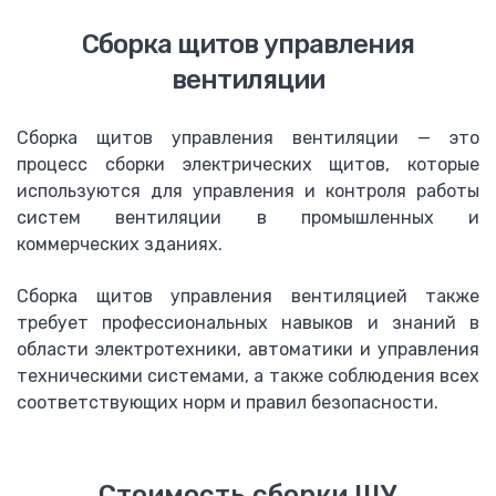
Визуализация котельных
Сборка щитов управления
Программирование контроллеров
вентиляции
Электромонтажные работы
Установка электрощита
Каталог
Сборка щитов управления вентиляции — это
процесс сборки электрических щитов, которые
Mitsubishi Electric
используются для управления и контроля работы
ПЛК Alpha
систем вентиляции в промышленных и
ПЛК FX
коммерческих зданиях.
Панели оператора GOT
FR-D 700-SC
Сборка щитов управления вентиляцией также
F-D740
требует профессиональных навыков и знаний в
FR-A740
области электротехники, автоматики и управления
F-F740
техническими системами, а также соблюдения всех
FR-F746
соответствующих норм и правил безопасности.
Автоматические выключатели F, AE
Тепловые реле TH-N
Контактор MS-N
Стоимость сборки ЩУ
Преобразователь частоты F-A840