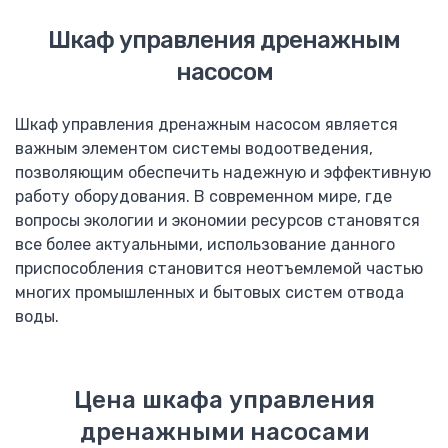
Визуализация котельных
Шкаф управления дренажным
Программирование контроллеров
насосом
Электромонтажные работы
Установка электрощита
Каталог
Шкаф управления дренажным насосом является
важным элементом системы водоотведения,
Mitsubishi Electric
позволяющим обеспечить надежную и эффективную
ПЛК Alpha
работу оборудования. В современном мире, где
ПЛК FX
вопросы экологии и экономии ресурсов становятся
Панели оператора GOT
все более актуальными, использование данного
FR-D 700-SC
приспособления становится неотъемлемой частью
F-D740
многих промышленных и бытовых систем отвода
FR-A740
воды.
F-F740
FR-F746
Автоматические выключатели F, AE
Цена шкафа управления
Тепловые реле TH-N
Контактор MS-N
дренажными насосами
Преобразователь частоты F-A840