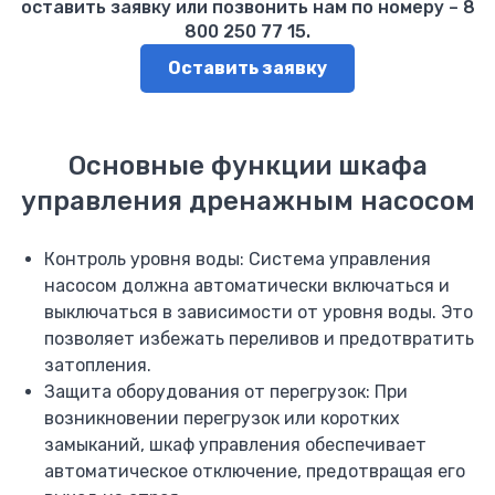
оставить заявку или позвонить нам по номеру – 8
Модульные контакторы ESB
800 250 77 15.
Контакторы А
Оставить заявку
Реле, таймеры, контроля
Управление и сигнализация
GESTRA
Основные функции шкафа
Датчики уровня NRG
Датчики проводимости LRG
управления дренажным насосом
Контроллеры и терминалы
Клапана непрерывной продувки BAE
Контроль уровня воды: Система управления
Клапана периодической продувки MPA
насосом должна автоматически включаться и
Клапана регулирующие ZK
выключаться в зависимости от уровня воды. Это
Schneider-Electric
позволяет избежать переливов и предотвратить
Контроллеры
затопления.
Преобразователи частоты Altivar
Защита оборудования от перегрузок: При
Устройства плавного пуска Altistart
возникновении перегрузок или коротких
Выключатель нагрузки iSW
замыканий, шкаф управления обеспечивает
Выключатель EasyPact
автоматическое отключение, предотвращая его
GV2