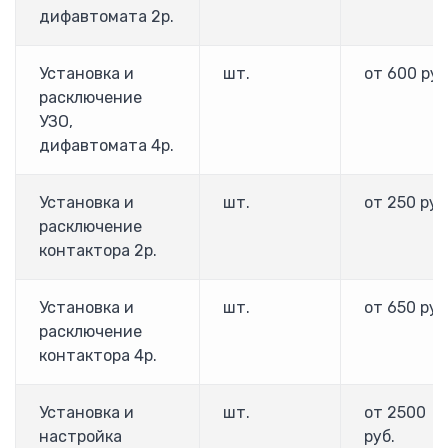
F1000
дифавтомата 2р.
E1000
E2000
E2000T6 (15-710кВт) 690В
Установка и
шт.
от 600 руб
HFR1000 (15 — 315 кВт)
расключение
HFR-2000 (15-500кВт)
УЗО,
Входной дроссель ACL
дифавтомата 4р.
Выходной дроссель OCL
Тормозные модули и резисторы
Установка и
шт.
от 250 руб
Преобразователи частоты Hyundai
расключение
Hyundai N100
контактора 2р.
Hyundai N300
Hyundai N700
Установка и
шт.
от 650 руб
Hyundai N5000
расключение
ПРОВЕНТО
контактора 4р.
Напольные корпуса
Пульты управления
Установка и
шт.
от 2500
Шкафы Провенто
настройка
руб.