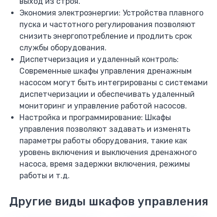
выход из строя.
C120N
Экономия электроэнергии: Устройства плавного
iC60N
пуска и частотного регулирования позволяют
iK60
снизить энергопотребление и продлить срок
Дифференциальный автомат DPN
службы оборудования.
Tesys D
Диспетчеризация и удаленный контроль:
Tesys E
Современные шкафы управления дренажным
iCT
насосом могут быть интегрированы с системами
диспетчеризации и обеспечивать удаленный
Программирование логических контроллеров
мониторинг и управление работой насосов.
SIEMENS
Настройка и программирование: Шкафы
LOGO
управления позволяют задавать и изменять
Siemens SIMATIC S7-200
параметры работы оборудования, такие как
Siemens SIMATIC S7-300
уровень включения и выключения дренажного
Документация
насоса, время задержки включения, режимы
Наши объекты
работы и т.д.
Распродажа
Контакты
Другие виды шкафов управления