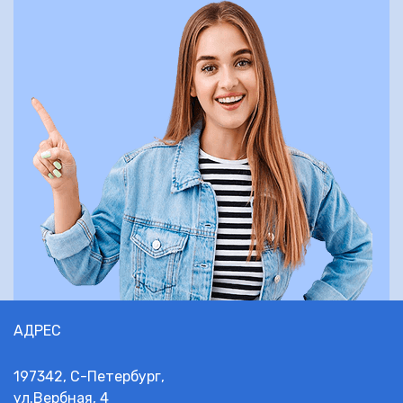
АДРЕС
197342, С-Петербург,
ул.Вербная, 4