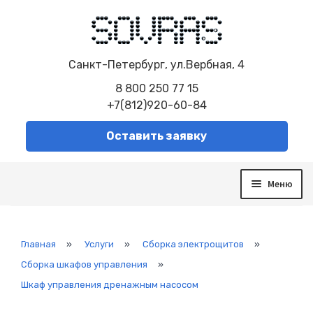
Санкт-Петербург, ул.Вербная, 4
8 800 250 77 15
+7(812)920-60-84
Оставить заявку
Меню
О компании
Услуги
Сборка электрощитов
Главная
»
Услуги
»
Сборка электрощитов
»
Автоматизированная система управления
Сборка шкафов управления
»
Модернизация систем
Шкаф управления дренажным насосом
Диспетчеризация
Система контроля и управления SCADA