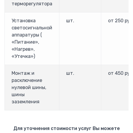
Настенные
терморегулятора
Взрывозащищенные
Телекоммуникационные
Установка
шт.
от 250 руб
Allen-Bradley
светосигнальной
аппаратуры (
ПЛК Allen Bradley
«Питание»,
Преобразователи частоты Allen Bradley PowerFlex
«Нагрев»,
ABB
«Утечка»)
Блок управления АВР ATS021
Блок управления АВР ATS022
Монтаж и
шт.
от 450 руб
Устройство плавного пуска
расключение
Рубильники
нулевой шины,
Реверсивные рубильники
шины
Разъеденители
заземления
Силовые автоматы Emax
Силовые автоматы Tmax
Мотор автоматы MS
Модульные автоматы S200
Для уточнения стоимости услуг Вы можете
Дифференциальные автоматы и УЗО