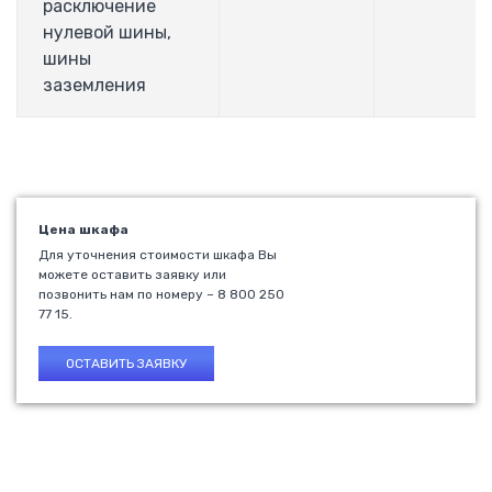
расключение
Модульные контакторы ESB
нулевой шины,
Контакторы А
шины
Реле, таймеры, контроля
заземления
Управление и сигнализация
GESTRA
Датчики уровня NRG
Датчики проводимости LRG
Контроллеры и терминалы
Цена шкафа
Клапана непрерывной продувки BAE
Для уточнения стоимости шкафа Вы
Клапана периодической продувки MPA
можете оставить заявку или
Клапана регулирующие ZK
позвонить нам по номеру – 8 800 250
77 15.
Schneider-Electric
Контроллеры
ОСТАВИТЬ ЗАЯВКУ
Преобразователи частоты Altivar
Устройства плавного пуска Altistart
Выключатель нагрузки iSW
Выключатель EasyPact
GV2