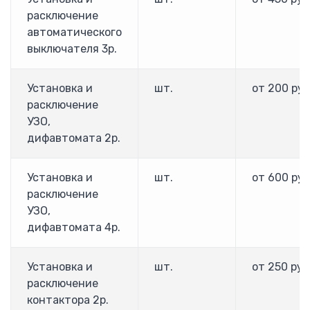
F1000
расключение
E1000
автоматического
E2000
выключателя 3р.
E2000T6 (15-710кВт) 690В
HFR1000 (15 — 315 кВт)
HFR-2000 (15-500кВт)
Установка и
шт.
от 200 руб
Входной дроссель ACL
расключение
Выходной дроссель OCL
УЗО,
Тормозные модули и резисторы
дифавтомата 2р.
Преобразователи частоты Hyundai
Hyundai N100
Установка и
шт.
от 600 руб
Hyundai N300
расключение
Hyundai N700
УЗО,
Hyundai N5000
дифавтомата 4р.
ПРОВЕНТО
Напольные корпуса
Установка и
шт.
от 250 руб
Пульты управления
расключение
Шкафы Провенто
контактора 2р.