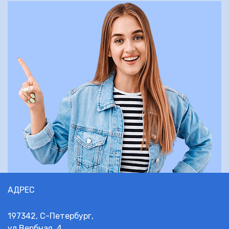
АДРЕС
197342, С-Петербург,
ул.Вербная, 4