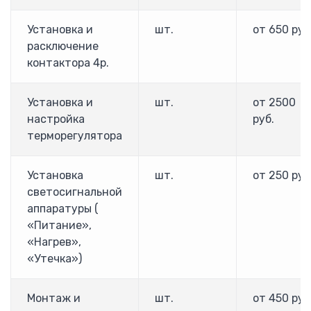
Настенные
Взрывозащищенные
Установка и
шт.
от 650 руб
Телекоммуникационные
расключение
контактора 4р.
Allen-Bradley
ПЛК Allen Bradley
Преобразователи частоты Allen Bradley PowerFlex
Установка и
шт.
от 2500
настройка
руб.
ABB
терморегулятора
Блок управления АВР ATS021
Блок управления АВР ATS022
Устройство плавного пуска
Установка
шт.
от 250 руб
Рубильники
светосигнальной
Реверсивные рубильники
аппаратуры (
Разъеденители
«Питание»,
Силовые автоматы Emax
«Нагрев»,
Силовые автоматы Tmax
«Утечка»)
Мотор автоматы MS
Модульные автоматы S200
Монтаж и
шт.
от 450 руб
Дифференциальные автоматы и УЗО