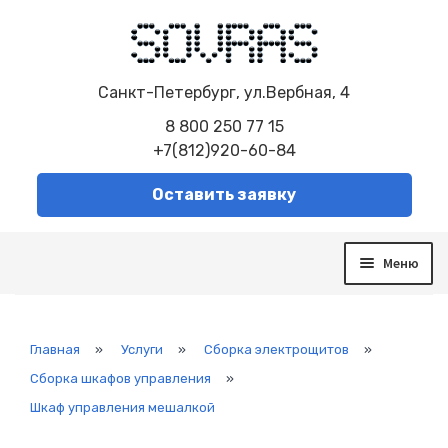
Санкт-Петербург, ул.Вербная, 4
8 800 250 77 15
+7(812)920-60-84
Оставить заявку
Меню
О компании
Услуги
Сборка электрощитов
Главная
»
Услуги
»
Сборка электрощитов
»
Автоматизированная система управления
Сборка шкафов управления
»
Модернизация систем
Шкаф управления мешалкой
Диспетчеризация
Система контроля и управления SCADA