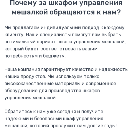
Почему за шкафом управления
C120N
мешалкой обращаются к нам?
iC60N
iK60
Мы предлагаем индивидуальный подход к каждому
Дифференциальный автомат DPN
клиенту. Наши специалисты помогут вам выбрать
Tesys D
оптимальный вариант шкафа управления мешалкой,
Tesys E
который будет соответствовать вашим
iCT
потребностям и бюджету.
Программирование логических контроллеров
SIEMENS
Наша компания гарантирует качество и надежность
LOGO
наших продуктов. Мы используем только
Siemens SIMATIC S7-200
высококачественные материалы и современное
Siemens SIMATIC S7-300
оборудование для производства шкафов
Документация
управления мешалкой.
Наши объекты
Распродажа
Обратитесь к нам уже сегодня и получите
Контакты
надежный и безопасный шкаф управления
мешалкой, который прослужит вам долгие годы!