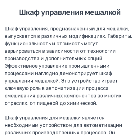
Визуализация котельных
Шкаф управления мешалкой
Программирование контроллеров
Электромонтажные работы
Шкаф управления, предназначенный для мешалки,
Установка электрощита
выпускается в различных модификациях. Габариты,
Каталог
функциональность и стоимость могут
Mitsubishi Electric
варьироваться в зависимости от технологии
ПЛК Alpha
производства и дополнительных опций.
ПЛК FX
Эффективное управление промышленными
Панели оператора GOT
процессами наглядно демонстрирует шкаф
FR-D 700-SC
управления мешалкой. Это устройство играет
F-D740
ключевую роль в автоматизации процесса
FR-A740
смешивания различных компонентов во многих
F-F740
отраслях, от пищевой до химической.
FR-F746
Автоматические выключатели F, AE
Шкаф управления для мешалки является
Тепловые реле TH-N
необходимым устройством для автоматизации
Контактор MS-N
различных производственных процессов. Он
Преобразователь частоты F-A840