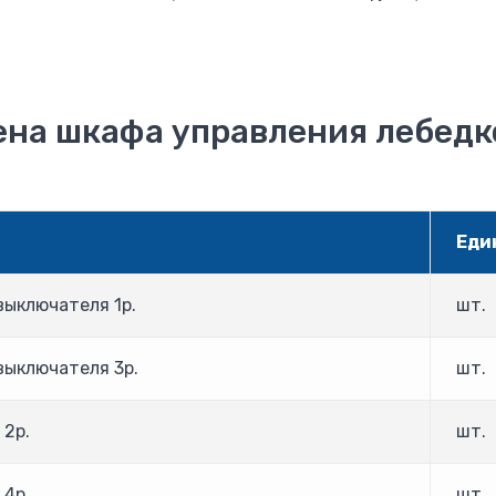
ена шкафа управления лебедк
Еди
выключателя 1р.
шт.
выключателя 3р.
шт.
 2р.
шт.
 4р.
шт.